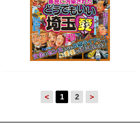
<
1
2
＞