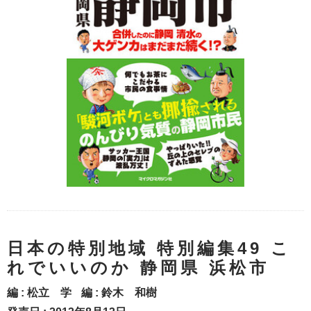
日本の特別地域 特別編集49 こ
れでいいのか 静岡県 浜松市
編 :
松立 学
編 :
鈴木 和樹