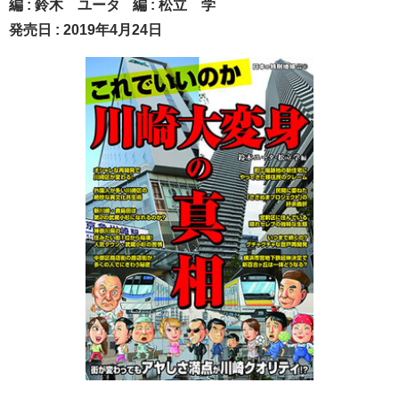
編 :
鈴木 ユータ
編 :
松立 学
発売日 : 2019年4月24日