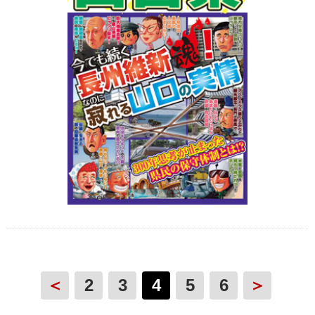
＜
2
3
4
5
6
＞