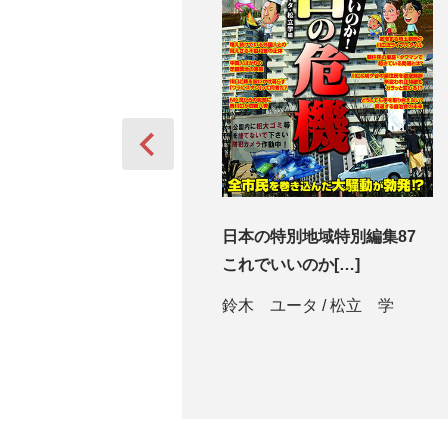
日本の特別地域 特別編集 こ
日本の特別地域特別編集87
れでいいのか […]
これでいいのか[…]
小森 雅人
/
川野輪 真彦
鈴木 ユータ
/
松立 学
藤江 孝次