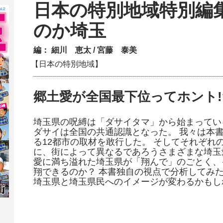
日本の特別地域特別編集
のか埼玉
編：
細川 恵太
/
宮藤 泰美
【日本の特別地域】
郷土愛が全国最下位ってホント!
埼玉県の呪縛は「ダサイタマ」から始まってい
ダサイは全国の共通認識となった。 我々は本
る12都市の取材を敢行した。 そしてそれぞれ
に、街によって異なるであろうさまざまな埼玉
愛に満ち溢れた埼玉県が「翔んで」のごとく、
翔できるのか？ 本書独自の視点で分析してみた
埼玉県と埼玉県民へのイメージが変わるかもし