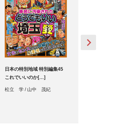
日本の特別地域 特別編集45
日本の特別地域 特別編集 こ
これでいいのか[…]
れでいいのか […]
松立 学
/
山中 茂紀
小森 雅人
/
川野輪 真
/
藤江 孝次