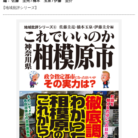
編：
佐藤 圭亮
/
橋本 玉泉
/
伊藤 圭介
【地域批評シリーズ】