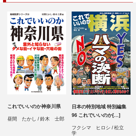
これでいいのか神奈川県
日本の特別地域 特別編集
96 これでいいのか[…]
昼間 たかし
/
鈴木 士郎
フクシマ ヒロシ
/
松立
学