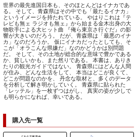
世界の最先進国日本も、そのほとんどはイナカであ
る。 そして、青森県はその中でも「最たるイナカ」
というイメージを持たれている。 やはりこれは『テ
レビも無ェ ラジオも無ェ』から始まる金木出身の大
物歌手による大ヒット曲 『俺ら東京さ行ぐだ』の影
響が大きいのだろう。 だが、青森県は「最悪のイナ
カ」なのだろうか。 仮にイナカだったとしても、そ
こが「オラこんな県嫌だ」なのかどうかは別問題
だ。 そして、その土地が総合的な意味で豊かである
か、貧しいかも、また然りである。 本書は、ありき
たりの観光ガイドではない。 青森県にはどんな人間
が住み、どんな生活をして、 本当はどこが良くて、
どこが問題なのかを、 丹念な取材と、多くのデータ
を分析して解き明かしていく。 青森県に貼られた
「レッテル」を一枚ずつはがし、 真実の姿が少しで
も明らかになれば、幸いである。
購入先一覧