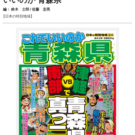
編：
鈴木 士郎
/
佐藤 圭亮
【日本の特別地域】