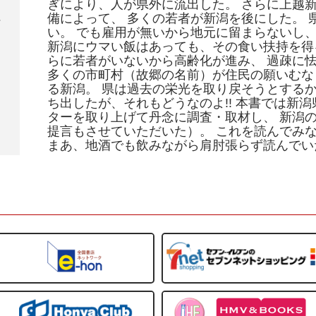
ぎにより、人が県外に流出した。 さらに上越
備によって、 多くの若者が新潟を後にした。 
い。 でも雇用が無いから地元に留まらないし
新潟にウマい飯はあっても、その食い扶持を得
らに若者がいないから高齢化が進み、 過疎に
多くの市町村（故郷の名前）が住民の願いむな
る新潟。 県は過去の栄光を取り戻そうとするか
ち出したが、それもどうなのよ!! 本書では新
ターを取り上げて丹念に調査・取材し、 新潟
提言もさせていただいた）。 これを読んでみ
まあ、地酒でも飲みながら肩肘張らず読んでい