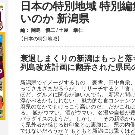
日本の特別地域 特別編
いのか 新潟県
編：
岡島 慎二
/
土屋 幸仁
【日本の特別地域】
衰退しまくりの新潟はもっと落
列島改造計画に翻弄された県民の
新潟県でイメージするもの。 豪雪、田中角栄
ってさまざまだろうが、 リサーチすると「食」
ほど、グルメに関心が無い人でも、 新潟と聞
浮かべるかもしれない。 魅力的な食コンテンツ
府県のなかでもけっこう高いのだ。 だがこれ
る。 飯がウマい、酒がウマい、名湯や自然が豊
パラダイスのようだ。 しかし！ その新潟から
く県外者が感じる好印象とは裏腹に、 県の内
ではないだろうか？ もともと新潟には驚くほど