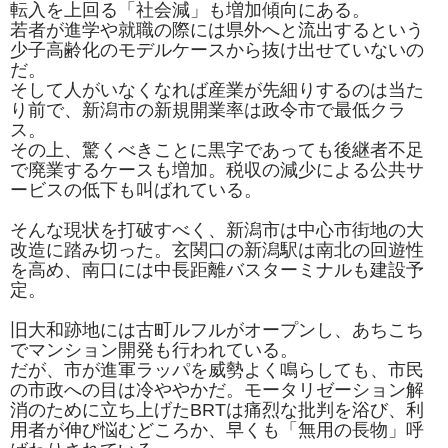
転入を上回る「社会減」も増加傾向にある。
若者が進学や就職の際には県外へと流出するという
少子高齢化のモデルケースから抜け出せていないの
だ。
そして人がいなくなれば産業が先細りするのは当た
り前で、新潟市の新規開業率は政令市で最低クラ
ス。
その上、驚くべきことに黒字であっても後継者不足
で廃業するケースも増加。税収の減少による公共サ
ービスの低下も叫ばれている。
そんな現状を打破すべく、新潟市は中心市街地の大
改造に踏み切った。玄関口の新潟駅は南北の回遊性
を高め、南口には中長距離バスターミナルも建設予
定。
旧大和跡地には古町ルフルがオープンし、あちこち
でマンション開発も行われている。
だが、市が進軍ラッパを威勢よく鳴らしても、市民
の市政への目は冷ややかだ。モータリゼーション解
消のために立ち上げたBRTは痛烈な批判を浴び、利
用者が伸び悩むどころか、早くも「無用の長物」呼