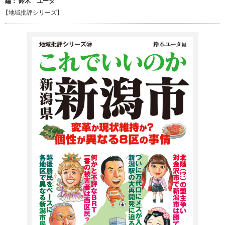
編：
鈴木 ユータ
【地域批評シリーズ】