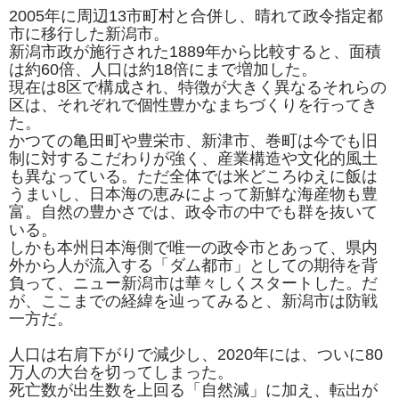
2005年に周辺13市町村と合併し、晴れて政令指定都
市に移行した新潟市。
新潟市政が施行された1889年から比較すると、面積
は約60倍、人口は約18倍にまで増加した。
現在は8区で構成され、特徴が大きく異なるそれらの
区は、それぞれで個性豊かなまちづくりを行ってき
た。
かつての亀田町や豊栄市、新津市、巻町は今でも旧
制に対するこだわりが強く、産業構造や文化的風土
も異なっている。ただ全体では米どころゆえに飯は
うまいし、日本海の恵みによって新鮮な海産物も豊
富。自然の豊かさでは、政令市の中でも群を抜いて
いる。
しかも本州日本海側で唯一の政令市とあって、県内
外から人が流入する「ダム都市」としての期待を背
負って、ニュー新潟市は華々しくスタートした。だ
が、ここまでの経緯を辿ってみると、新潟市は防戦
一方だ。
人口は右肩下がりで減少し、2020年には、ついに80
万人の大台を切ってしまった。
死亡数が出生数を上回る「自然減」に加え、転出が