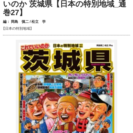
いのか 茨城県【日本の特別地域_通
巻27】
編：
岡島 慎二
/
松立 学
【日本の特別地域】