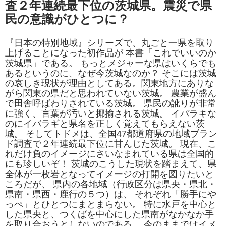
査２年連続最下位の茨城県。震災で県
民の意識がひとつに？
『日本の特別地域』シリーズで、丸ごと一県を取り
上げることになった初作品が 本書「これでいいのか
茨城県」である。 もっとメジャーな県はいくらでも
あるというのに、なぜ今茨城なのか？ そこには茨城
の哀しき現状が理由としてある。関東地方にありな
がら関東の県だと思われていない茨城。 農業が盛ん
で田舎呼ばわりされている茨城。 県民の訛りが非常
に強く、言葉が汚いと揶揄される茨城。 イバラキな
のにイバラギと県名を正しく覚えてもらえない茨
城。 そしてトドメは、全国47都道府県の地域ブラン
ド調査で２年連続最下位に甘んじた茨城。 現在、こ
れだけ負のイメージにさいなまれている県は全国的
にも珍しいぞ！ 茨城のこうした現状を踏まえて、県
全体が一枚岩となってイメージの打開を図りたいと
ころだが、 県内の各地域（行政区分は県央・県北・
県南・県西・鹿行の５つ）は、 それぞれ「勝手にや
っぺ」とひとつにまとまらない。 特に水戸を中心と
した県央と、つくばを中心にした県南がなかなか手
を取り合おうとしないのである。 今のままではイメ