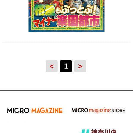
<
1
>