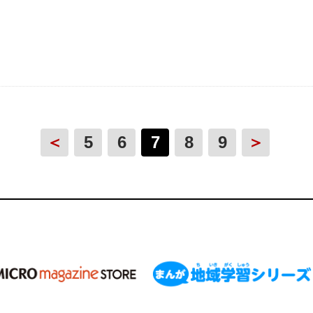
＜
5
6
7
8
9
＞