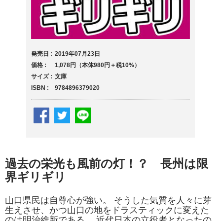
発売日
2019年07月23日
価格
1,078円（本体980円＋税10%）
サイズ
文庫
ISBN
9784896379020
過去の栄光も風前の灯！？ 長州は限
界ギリギリ
山口県民は自尊心が強い。 そうした気質を人々に芽
生えさせ、かつ山口の地をドラスティックに変えた
のは明治維新である。 近代日本の立役者となったの