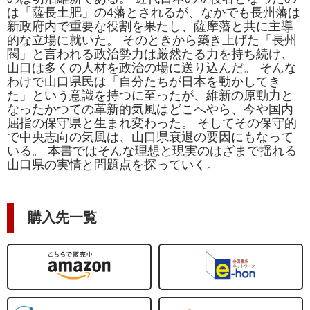
は「薩長土肥」の4藩とされるが、なかでも長州藩は
新政府内で重要な役割を果たし、薩摩藩と共に主導
的な立場に就いた。 そのときから築き上げた「長州
閥」と言われる政治勢力は厳然たる力を持ち続け、
山口は多くの人材を政治の場に送り込んだ。 そんな
わけで山口県民は「自分たちが日本を動かしてき
た」という意識を持つに至ったが、維新の原動力と
なったかつての革新的気風はどこへやら、今や国内
屈指の保守県と生まれ変わった。 そしてその保守的
で中央志向の気風は、山口県衰退の要因にもなって
いる。 本書ではそんな理想と現実のはざまで揺れる
山口県の実情と問題点を探っていく。
購入先一覧