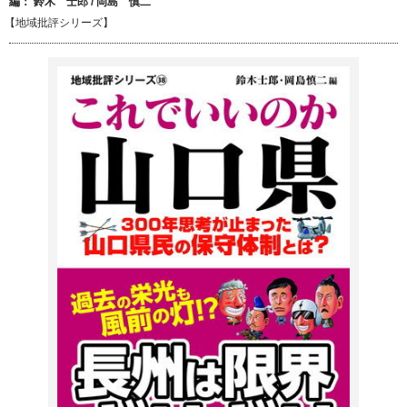
編：
鈴木 士郎
/
岡島 慎二
【地域批評シリーズ】